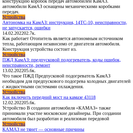
конструкцию коробок передач автомобилей КамАЗ.
автомобили КамАЗ оснащены механическими коробками
передач.
Устройства
Автономка на КамАЗ: инструкция, 14ТС-10, неисправности,
не запускается, ошибки
14.02.2022
0
2.7к.
Как работает Отопитель является автономным источником
тепла, работающим независимо от двигателя автомобиля.
Конструкция устройства состоит из.
Устройства
ПЖД КамАЗ: предпусковой подогреватель, коды ошибок,
неисправности, ремонт
13.02.2022
0
5.6к.
Что такое ПЖД Предпусковой подогреватель КамАЗ
необходим для предпускового подогрева холодных двигателей
с жидкостными системами охлаждения.
Устройства
Как включить передний мост на камазе 43118
12.02.2022
0
5.6к.
Устройство В создании автомобиля «КАМАЗ» также
принимали участие московские дизайнеры. При создании
автомобиля был разработан и реализован передовой
Устройства
КАМАЗ не тянет — основные причины